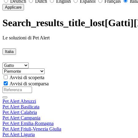
Deutsch
Dutch
English
Español
Français
Ital
Applicare
Search_results_title_lost[Gatti]
Le soluzioni di Pet Alert
Italia
Avvisi di scoperta
Avvisi di scomparsa
Pet Alert Abruzzi
Pet Alert Basilicata
Pet Alert Calabria
Pet Alert Campania
Pet Alert Emilia-Romagna
Pet Alert Friuli-Venezia Giulia
Pet Alert Liguria