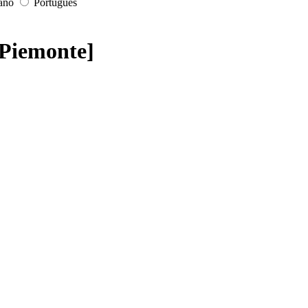
iano
Português
[Piemonte]